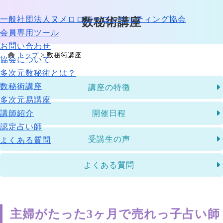
一般社団法人ヌメロロジーコンサルティング協会
数秘術講座
会員専用ツール
お問い合わせ
トップ
>
数秘術講座
協会について
多次元数秘術とは？
数秘術講座
講座の特徴
多次元易講座
講師紹介
開催日程
認定占い師
受講生の声
よくある質問
よくある質問
主婦がたった3ヶ月で売れっ子占い師